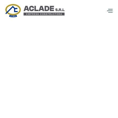
Solución:
Diseño e Instalación de Tendidos en Alta, Media y Baja 
Tensión, Redes de Distribución y Alumbrado Público